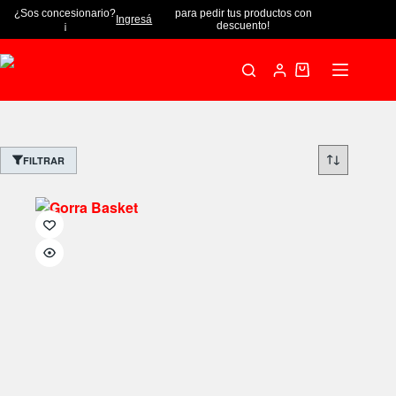
¿Sos concesionario?
para pedir tus productos con
Ingresá
¡
descuento!
FILTRAR