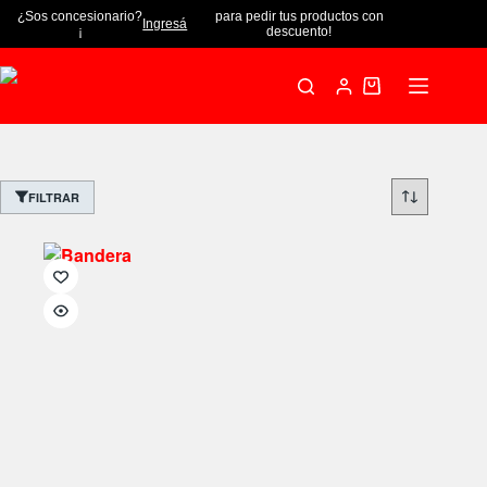
¿Sos concesionario?
para pedir tus productos con
Ingresá
¡
descuento!
FILTRAR