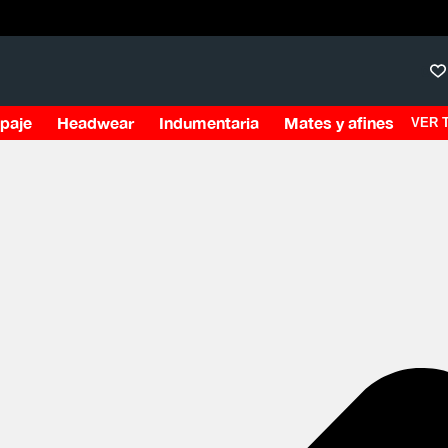
0
paje
Headwear
Indumentaria
Mates y afines
VER 