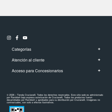
Categorías
Atención al cliente
Acceso para Concesionarios
© 2026 – Tienda Crucianelli. Todos los derechos reservados. Este sitio web es administrado
por Rambla® bajo expresa autorización de Crucianelli. Todos los productos fueron
desarrollados por Rambla® y aprobados para su distribución por Crucianelli. Imágenes no
contractuales, son solo a efectos ilustrativos.