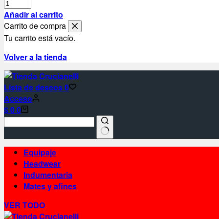
Bolso
Stormtech
Añadir al carrito
Atlantis
Carrito de compra
cantidad
Tu carrito está vacío.
Volver a la tienda
Lista de deseos
0
Acceso
Carro
$
0
0
de
compra
Sin
Equipaje
resultados
Headwear
Indumentaria
Mates y afines
VER TODO