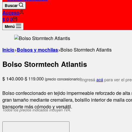
Buscar
Acceso
Carro
$
0
0
de
Menú
compra
Inicio
Bolsos y mochilas
Bolso Stormtech Atlantis
Bolso Stormtech Atlantis
$
140.000
-
$
119.000
(precio concesionario)
Ingresá
acá
para ver el pre
Bolso confeccionado en tejido impermeable reforzado de alta r
gran tamaño mediante cremallera, bolsillo interior de malla 
transporte más cómodo y versátil.
Todos los precios indicados incluyen IVA.