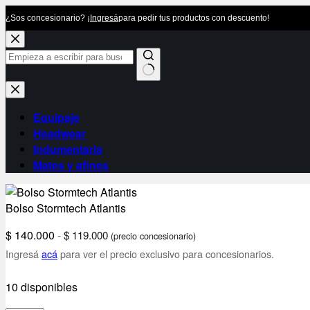
¿Sos concesionario? ¡
Ingresá
para pedir tus productos con descuento!
Saltar
al
contenido
Sin
resultados
Equipaje
Headwear
Indumentaria
Mates y afines
Bolso Stormtech Atlantis
$
140.000
-
$
119.000
(precio concesionario)
Ingresá
acá
para ver el precio exclusivo para concesionarios.
10 disponibles