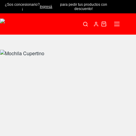
¿Sos concesionario?
para pedir tus productos con
Ingresá
¡
descuento!
Mochila Cupertino
Añadir al carrito