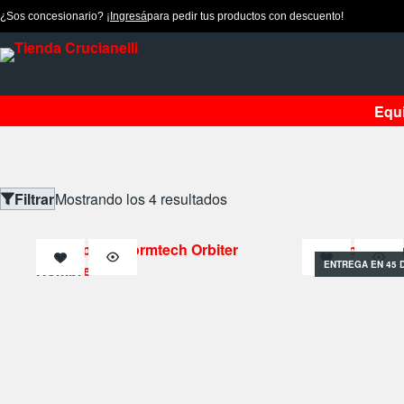
¿Sos concesionario? ¡
Ingresá
para pedir tus productos con descuento!
Equ
Filtrar
Mostrando los 4 resultados
ENTREGA EN 45 