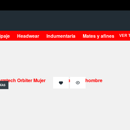
ipaje
Headwear
Indumentaria
Mates y afines
VER 
DÍAS