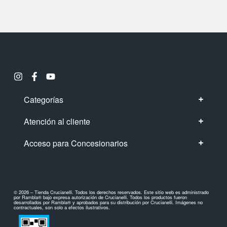
Categorías
Atención al cliente
Acceso para Concesionarios
© 2026 – Tienda Crucianelli. Todos los derechos reservados. Este sitio web es administrado
por Rambla® bajo expresa autorización de Crucianelli. Todos los productos fueron
desarrollados por Rambla® y aprobados para su distribución por Crucianelli. Imágenes no
contractuales, son solo a efectos ilustrativos.