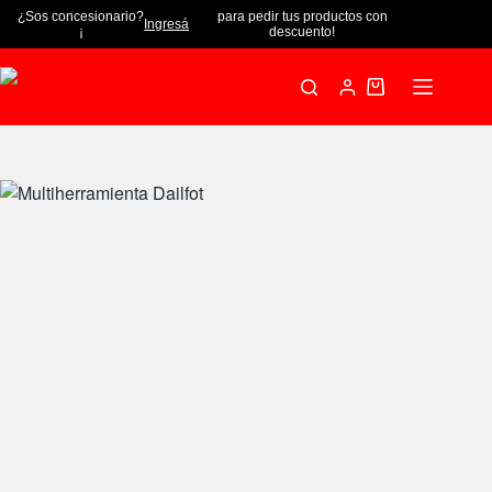
¿Sos concesionario?
para pedir tus productos con
Ingresá
¡
descuento!
Multiherramienta Dailfot
Añadir al carrito