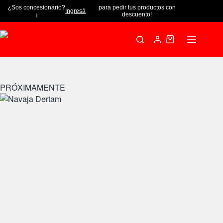
¿Sos concesionario?
para pedir tus productos con
Ingresá
¡
descuento!
PRÓXIMAMENTE